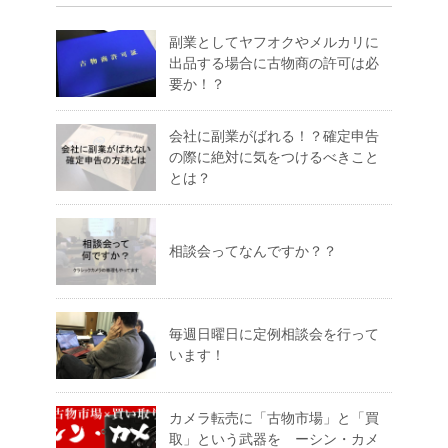
副業としてヤフオクやメルカリに
出品する場合に古物商の許可は必
要か！？
会社に副業がばれる！？確定申告
の際に絶対に気をつけるべきこと
とは？
相談会ってなんですか？？
毎週日曜日に定例相談会を行って
います！
カメラ転売に「古物市場」と「買
取」という武器を ーシン・カメ