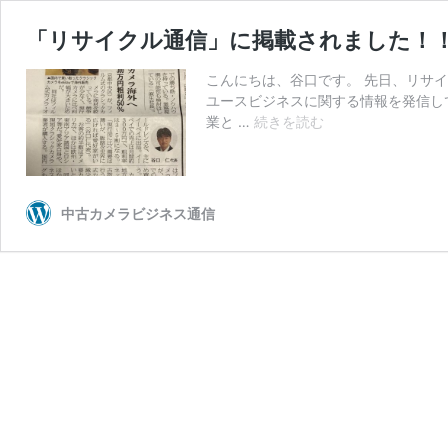
「リサイクル通信」に掲載されました！
こんにちは、谷口です。 先日、リサ
ユースビジネスに関する情報を発信し
「リ
業と …
続きを読む
サ
イ
ク
ル
中古カメラビジネス通信
通
信」
に
掲
載
さ
れ
ま
し
た！！